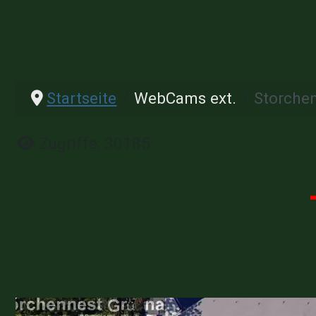
Startseite
WebCams ext.
Storche
Details
Zugriffe: 30185