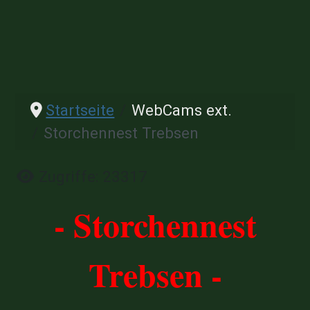
Startseite
WebCams ext.
Storchennest Trebsen
Details
Zugriffe: 23317
- Storchennest
Trebsen -