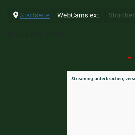
Startseite
WebCams ext.
Storchen
Details
Zugriffe: 24231
-