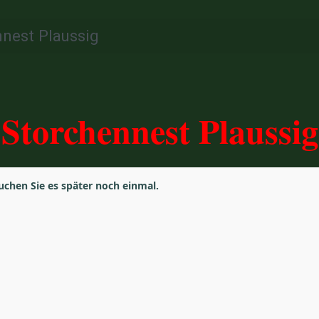
nest Plaussig
 Storchennest Plaussig