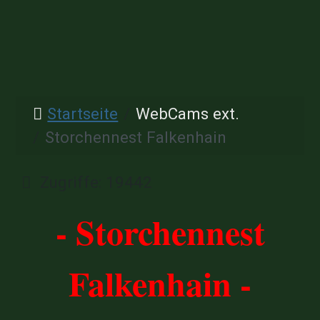
Startseite
WebCams ext.
Storchennest Falkenhain
Details
Zugriffe: 19442
- Storchennest
Falkenhain -